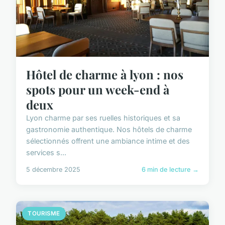
Hôtel de charme à lyon : nos
spots pour un week-end à
deux
Lyon charme par ses ruelles historiques et sa
gastronomie authentique. Nos hôtels de charme
sélectionnés offrent une ambiance intime et des
services s...
5 décembre 2025
6 min de lecture →
TOURISME