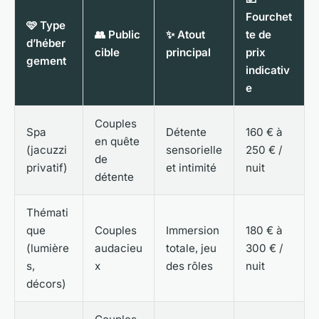
Fourchet
🩷 Type
👥 Public
✨ Atout
te de
d’héber
cible
principal
prix
gement
indicativ
e
Couples
Spa
Détente
160 € à
en quête
(jacuzzi
sensorielle
250 € /
de
privatif)
et intimité
nuit
détente
Thémati
que
Couples
Immersion
180 € à
(lumière
audacieu
totale, jeu
300 € /
s,
x
des rôles
nuit
décors)