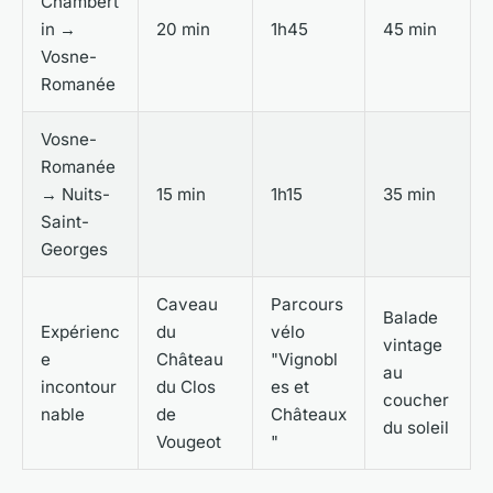
Chambert
in →
20 min
1h45
45 min
Vosne-
Romanée
Vosne-
Romanée
→ Nuits-
15 min
1h15
35 min
Saint-
Georges
Caveau
Parcours
Balade
Expérienc
du
vélo
vintage
e
Château
"Vignobl
au
incontour
du Clos
es et
coucher
nable
de
Châteaux
du soleil
Vougeot
"