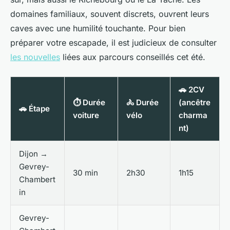
domaines familiaux, souvent discrets, ouvrent leurs
caves avec une humilité touchante. Pour bien
préparer votre escapade, il est judicieux de consulter
les nouvelles
liées aux parcours conseillés cet été.
🚗 2CV
⏱️ Durée
🚴 Durée
(ancêtre
🚗 Étape
voiture
vélo
charma
nt)
Dijon →
Gevrey-
30 min
2h30
1h15
Chambert
in
Gevrey-