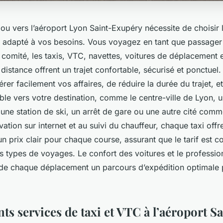
u vers l’aéroport Lyon Saint-Exupéry nécessite de choisir 
us adapté à vos besoins. Vous voyagez en tant que passager 
 comité, les taxis, VTC, navettes, voitures de déplacement e
 distance offrent un trajet confortable, sécurisé et ponctuel
rer facilement vos affaires, de réduire la durée du trajet, e
le vers votre destination, comme le centre-ville de Lyon, u
une station de ski, un arrêt de gare ou une autre cité com
vation sur internet et au suivi du chauffeur, chaque taxi offre
un prix clair pour chaque course, assurant que le tarif est co
es types de voyages. Le confort des voitures et le professi
 de chaque déplacement un parcours d’expédition optimale 
nts services de taxi et VTC à l’aéroport S