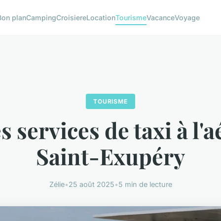
Bon plan
Camping
Croisiere
Location
Tourisme
Vacance
Voyage
TOURISME
s services de taxi à l'
Saint-Exupéry
Zélie
•
25 août 2025
•
5 min de lecture