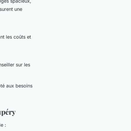
èges spacieux,
surent une
t les coûts et
eiller sur les
pté aux besoins
upéry
e :