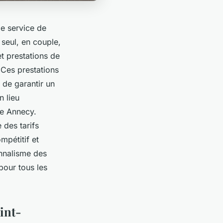
le service de
seul, en couple,
t prestations de
. Ces prestations
t de garantir un
n lieu
me Annecy.
 des tarifs
mpétitif et
onnalisme des
pour tous les
aint-