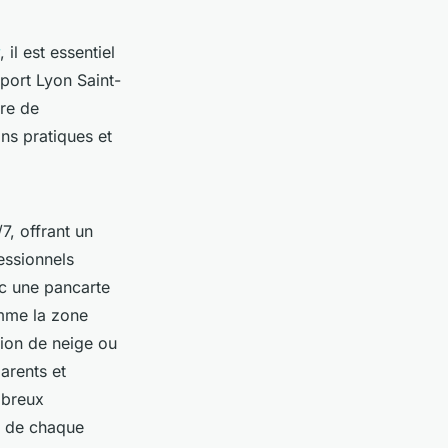
, il est essentiel
oport Lyon Saint-
bre de
ns pratiques et
7, offrant un
essionnels
ec une pancarte
omme la zone
tion de neige ou
arents et
mbreux
me de chaque