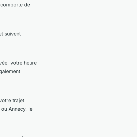
n, comporte de
t suivent
ivée, votre heure
également
otre trajet
e ou Annecy, le