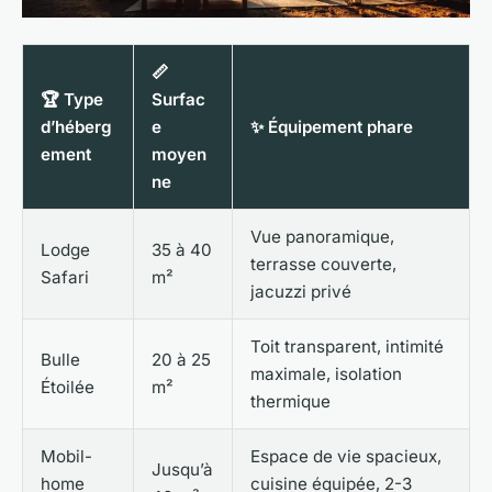
📏
🏆 Type
Surfac
d’héberg
e
✨ Équipement phare
ement
moyen
ne
Vue panoramique,
Lodge
35 à 40
terrasse couverte,
Safari
m²
jacuzzi privé
Toit transparent, intimité
Bulle
20 à 25
maximale, isolation
Étoilée
m²
thermique
Mobil-
Espace de vie spacieux,
Jusqu’à
home
cuisine équipée, 2-3