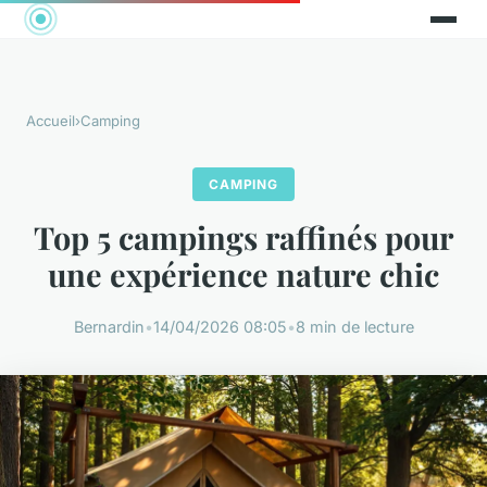
Accueil
›
Camping
CAMPING
Top 5 campings raffinés pour
une expérience nature chic
Bernardin
•
14/04/2026 08:05
•
8 min de lecture